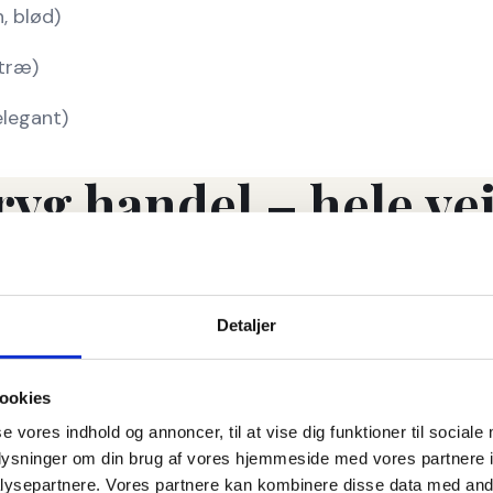
, blød)
 træ)
elegant)
ryg handel – hele ve
Detaljer
ookies
se vores indhold og annoncer, til at vise dig funktioner til sociale 
eret hurtigt og nemt.
plysninger om din brug af vores hjemmeside med vores partnere in
ysepartnere. Vores partnere kan kombinere disse data med andre