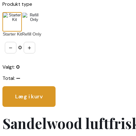
Produkt type
Starter Kit
Refill Only
−
+
0
Valgt:
0
Total:
—
Læg i kurv
Sandelwood luftfriske