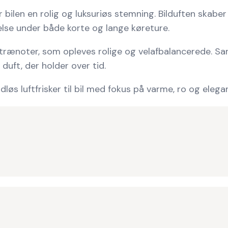
ilen en rolig og luksuriøs stemning. Bilduften skaber 
else under både korte og lange køreture.
rænoter, som opleves rolige og velafbalancerede. San
duft, der holder over tid.
dløs luftfrisker til bil med fokus på varme, ro og elega