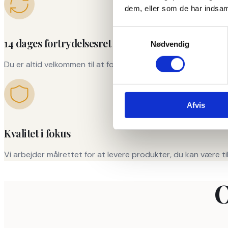
dem, eller som de har indsaml
Samtykkevalg
14 dages fortrydelsesret
Nødvendig
Du er altid velkommen til at fortryde dit køb inden for 14 da
Afvis
Kvalitet i fokus
Vi arbejder målrettet for at levere produkter, du kan være t
O