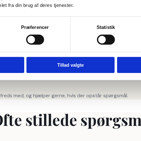
et fra din brug af deres tjenester.
Præferencer
Statistik
ge, så længe produktet er uåbnet og returneres i original emba
Tillad valgte
ilfreds med, og hjælper gerne, hvis der opstår spørgsmål.
fte stillede spørgsm