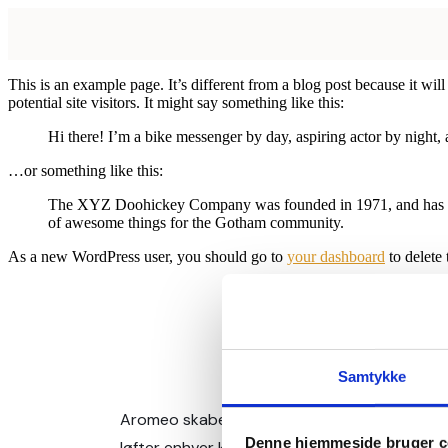
This is an example page. It’s different from a blog post because it wi
potential site visitors. It might say something like this:
Hi there! I’m a bike messenger by day, aspiring actor by night, 
…or something like this:
The XYZ Doohickey Company was founded in 1971, and has been
of awesome things for the Gotham community.
As a new WordPress user, you should go to
your dashboard
to delete
Samtykke
Aromeo skaber gennemførte bildufte, der
Denne hjemmeside bruger c
løfter enhver køretur. Udviklet med omtanke,