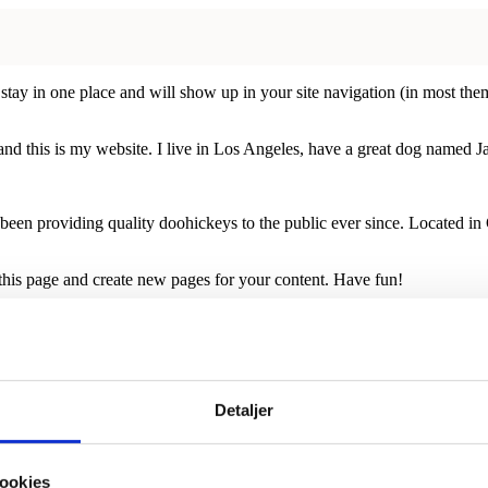
ll stay in one place and will show up in your site navigation (in most th
and this is my website. I live in Los Angeles, have a great dog named Jac
 providing quality doohickeys to the public ever since. Located in
 this page and create new pages for your content. Have fun!
Links
Tilmeld nyhedsbr
Detaljer
Refunderingspolitik
Tilmeld dig vores kunde
ookies
fordele.