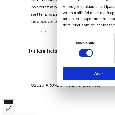
Vi bruger cookies til at tilpas
inspireret af bevægelse og skabt til dem, der
vores trafik. Vi deler også o
sætter pris på en friskhed, der holder, og en
annonceringspartnere og anal
køreoplevelse, der føles lidt bedre hver gang
dem, eller som de har indsaml
Samtykkevalg
Nødvendig
Du kan betale med
Afvis
©2026. AROMEO All Rights Reserved.
0