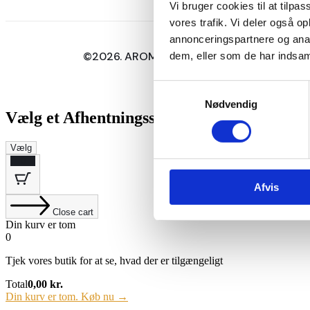
Vi bruger cookies til at tilpas
vores trafik. Vi deler også o
annonceringspartnere og anal
©2026. AROMEO All Rights Reserved.
dem, eller som de har indsaml
Samtykkevalg
Nødvendig
Vælg et Afhentningssted
Vælg
0
Afvis
Close cart
Din kurv er tom
0
Tjek vores butik for at se, hvad der er tilgængeligt
Total
0,00
kr.
Din kurv er tom. Køb nu →