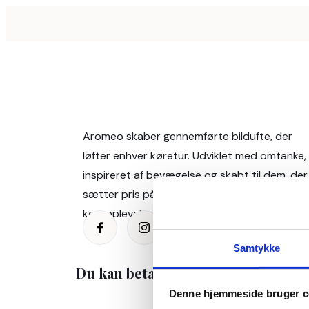
Aromeo skaber gennemførte bildufte, der
løfter enhver køretur. Udviklet med omtanke,
inspireret af bevægelse og skabt til dem, der
sætter pris på en friskhed, der holder, og en
køreoplevelse, der føles lidt bedre hver gang
Samtykke
Du kan betale med
Denne hjemmeside bruger c