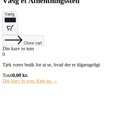
Vælg et Afhentningssted
Vælg
0
Close cart
Din kurv er tom
0
Tjek vores butik for at se, hvad der er tilgængeligt
Cart
Total
0,00
kr.
Total:
Din kurv er tom. Køb nu →