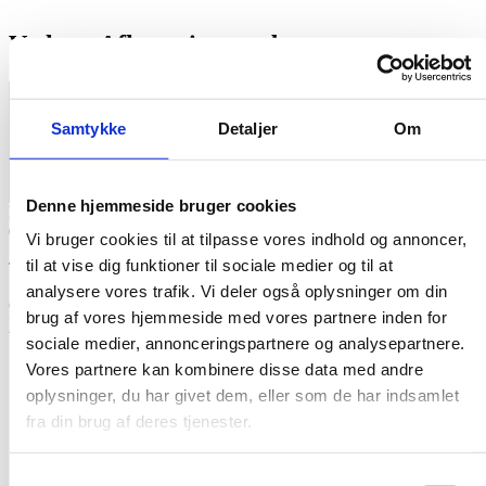
Vælg et Afhentningssted
Vælg
0
Samtykke
Detaljer
Om
Close cart
Denne hjemmeside bruger cookies
Din kurv er tom
0
Vi bruger cookies til at tilpasse vores indhold og annoncer, 
til at vise dig funktioner til sociale medier og til at 
Tjek vores butik for at se, hvad der er tilgængeligt
analysere vores trafik. Vi deler også oplysninger om din 
Cart Total:
Total
0,00
kr.
brug af vores hjemmeside med vores partnere inden for 
Din kurv er tom. Køb nu →
sociale medier, annonceringspartnere og analysepartnere. 
Vores partnere kan kombinere disse data med andre 
oplysninger, du har givet dem, eller som de har indsamlet 
fra din brug af deres tjenester.
Samtykkevalg